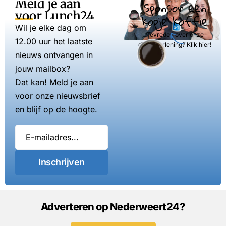
Meld je aan
Sponsor een
voor Lunch24
kopje koffie
Wil je elke dag om
Tevreden over onze
12.00 uur het laatste
dienstverlening? Klik hier!
nieuws ontvangen in
jouw mailbox?
Dat kan! Meld je aan
voor onze nieuwsbrief
en blijf op de hoogte.
Inschrijven
Adverteren op Nederweert24?