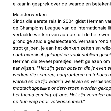
elkaar in gesprek over de waarde en betekenis
Meesterwerken
Sinds die eerste reis in 2004 gidst Herman v
de Champions League van de internationale li
vertaalde werken van auteurs uit de hele wer
grondige studie geselecteerd. Verhalen rond a
strot grijpen, je aan het denken zetten en wij
controversieel, gelaagd en vaak subliem ges
Herman die teveel pareltjes heeft gelezen o
aanwijzen. “
Het zijn geen boeken die je even s
werken die schuren, confronteren en taboes ni
wereld en de tijd waarin we leven en verdien
maatschappelijke onderwerpen worden gekoppe
het thema coming-of-age. Het zijn verhalen o
op hun weg naar volwassenheid
.”