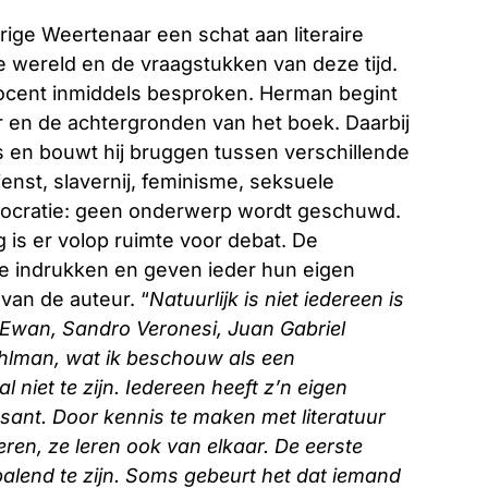
ige Weertenaar een schat aan literaire
e wereld en de vraagstukken van deze tijd.
cent inmiddels besproken. Herman begint
 en de achtergronden van het boek. Daarbij
s en bouwt hij bruggen tussen verschillende
enst, slavernij, feminisme, seksuele
mocratie: geen onderwerp wordt geschuwd.
g is er volop ruimte voor debat. De
e indrukken en geven ieder hun eigen
 van de auteur. “
Natuurlijk is niet iedereen is
cEwan, Sandro Veronesi, Juan Gabriel
ehlman, wat ik beschouw als een
niet te zijn. Iedereen heeft z’n eigen
essant. Door kennis te maken met literatuur
leren, ze leren ook van elkaar. De eerste
bepalend te zijn. Soms gebeurt het dat iemand