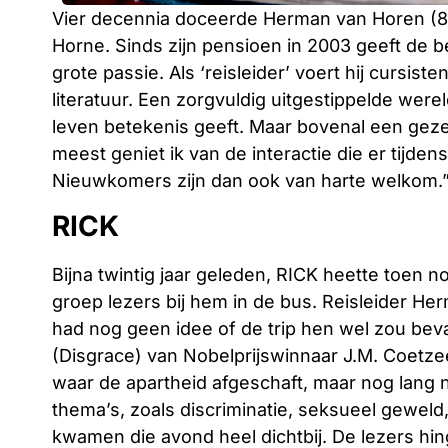
Vier decennia doceerde Herman van Horen (80
Horne. Sinds zijn pensioen in 2003 geeft de be
grote passie. Als ‘reisleider’ voert hij cursis
literatuur. Een zorgvuldig uitgestippelde were
leven betekenis geeft. Maar bovenal een gezell
meest geniet ik van de interactie die er tijde
Nieuwkomers zijn dan ook van harte welkom.
RICK
Bijna twintig jaar geleden, RICK heette toen no
groep lezers bij hem in de bus. Reisleider He
had nog geen idee of de trip hen wel zou bev
(Disgrace) van Nobelprijswinnaar J.M. Coetzee
waar de apartheid afgeschaft, maar nog lang n
thema’s, zoals discriminatie, seksueel geweld
kwamen die avond heel dichtbij. De lezers h