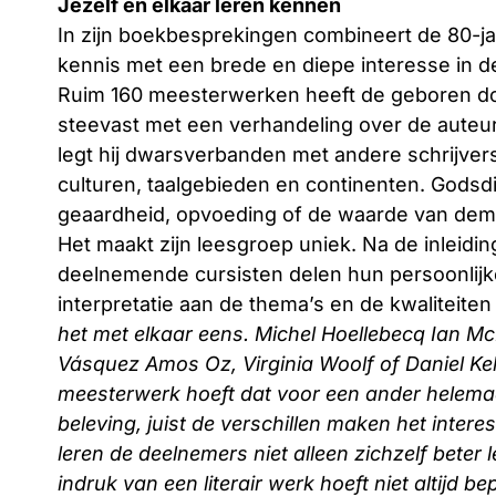
Jezelf en elkaar leren kennen
In zijn boekbesprekingen combineert de 80-jar
kennis met een brede en diepe interesse in d
Ruim 160 meesterwerken heeft de geboren do
steevast met een verhandeling over de auteur
legt hij dwarsverbanden met andere schrijver
culturen, taalgebieden en continenten. Godsdi
geaardheid, opvoeding of de waarde van de
Het maakt zijn leesgroep uniek. Na de inleidin
deelnemende cursisten delen hun persoonlijk
interpretatie aan de thema’s en de kwaliteiten
het met elkaar eens. Michel Hoellebecq Ian M
Vásquez Amos Oz, Virginia Woolf of Daniel K
meesterwerk hoeft dat voor een ander helemaal 
beleving, juist de verschillen maken het inter
leren de deelnemers niet alleen zichzelf beter 
indruk van een literair werk hoeft niet altijd 