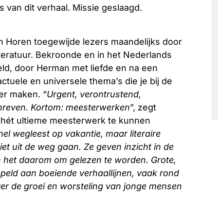
 van dit verhaal. Missie geslaagd.
an Horen toegewijde lezers maandelijks door
teratuur. Bekroonde en in het Nederlands
eld, door Herman met liefde en na een
ctuele en universele thema’s die je bij de
zer maken. “
Urgent, verontrustend,
chreven. Kortom: meesterwerken
”, zegt
m hét ultieme meesterwerk te kunnen
nel wegleest op vakantie, maar literaire
et uit de weg gaan. Ze geven inzicht in de
en het daarom om gelezen te worden. Grote,
ld aan boeiende verhaallijnen, vaak rond
ver de groei en worsteling van jonge mensen