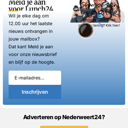
Meld je aan
Sponsor een
voor Lunch24
kopje koffie
Wil je elke dag om
Tevreden over onze
12.00 uur het laatste
dienstverlening? Klik hier!
nieuws ontvangen in
jouw mailbox?
Dat kan! Meld je aan
voor onze nieuwsbrief
en blijf op de hoogte.
Inschrijven
Adverteren op Nederweert24?