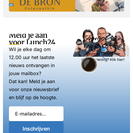
Meld je aan
Sponsor een
voor Lunch24
kopje koffie
Wil je elke dag om
Tevreden over onze
12.00 uur het laatste
dienstverlening? Klik hier!
nieuws ontvangen in
jouw mailbox?
Dat kan! Meld je aan
voor onze nieuwsbrief
en blijf op de hoogte.
Inschrijven