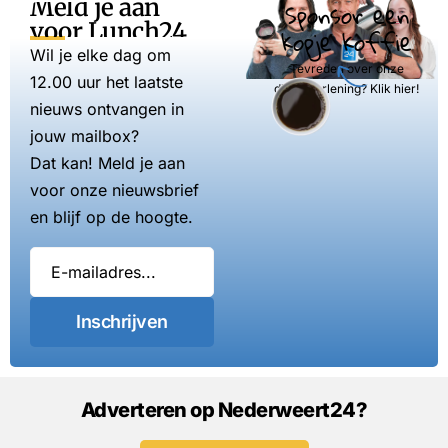
Meld je aan
Sponsor een
voor Lunch24
kopje koffie
Wil je elke dag om
Tevreden over onze
12.00 uur het laatste
dienstverlening? Klik hier!
nieuws ontvangen in
jouw mailbox?
Dat kan! Meld je aan
voor onze nieuwsbrief
en blijf op de hoogte.
Inschrijven
Adverteren op Nederweert24?