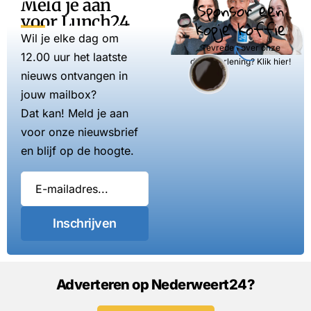
Meld je aan
Sponsor een
voor Lunch24
kopje koffie
Wil je elke dag om
Tevreden over onze
12.00 uur het laatste
dienstverlening? Klik hier!
nieuws ontvangen in
jouw mailbox?
Dat kan! Meld je aan
voor onze nieuwsbrief
en blijf op de hoogte.
Inschrijven
Adverteren op Nederweert24?