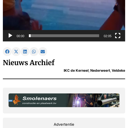
00:00
02:05
Nieuws Archief
IKC de Kerneel
,
Nederweert
,
Veldeke
Advertentie