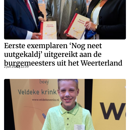
Eerste exemplaren ‘Nog neet
uutgekaldj’ uitgereikt aan de
burgemeesters uit het Weerterland
2 juli 2023 | 22:39