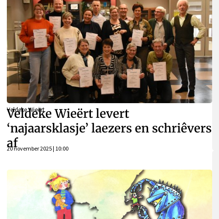
Veldeke Wieërt
Veldeke Wieërt levert
‘najaarsklasje’ laezers en schriêvers
af
20 november 2025 | 10:00