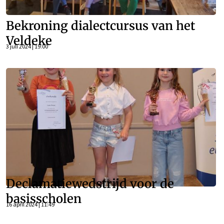
Bekroning dialectcursus van het
Veldeke
3 juli 2024 | 19:00
Declamatiewedstrijd voor de
basisscholen
16 april 2024 | 11:49