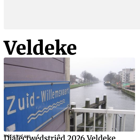
Veldeke
Meld je snel aan
Dialectwédstriêd 2026 Veldeke