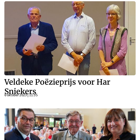
Veldeke Poëzieprijs voor Har
Sniekers
6 oktober 2023 | 11:35