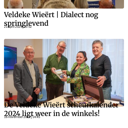
Veldeke Wieërt | Dialect nog
springlevend
21 april 2024 | 13:52
De Veldeke Wieërt scheurkalender
2024 ligt weer in de winkels!
16 november 2023 | 14:45