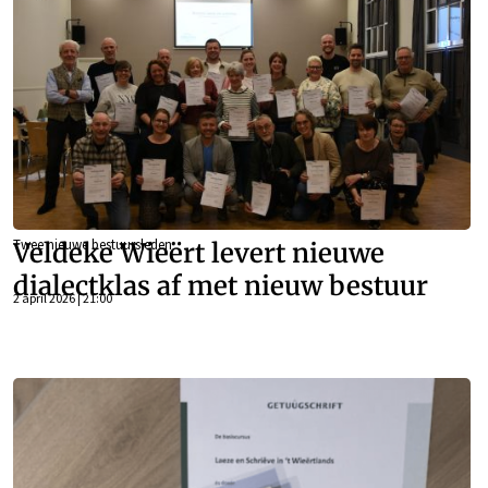
Twee nieuwe bestuursleden
Veldeke Wieërt levert nieuwe
dialectklas af met nieuw bestuur
2 april 2026 | 21:00