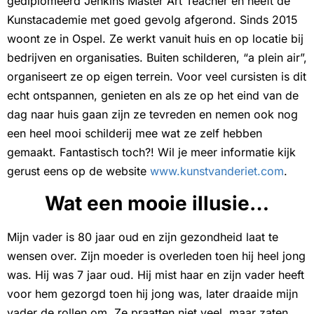
gediplomeerd Jenkins Master Art Teacher en heeft de
Kunstacademie met goed gevolg afgerond. Sinds 2015
woont ze in Ospel. Ze werkt vanuit huis en op locatie bij
bedrijven en organisaties. Buiten schilderen, “a plein air”,
organiseert ze op eigen terrein. Voor veel cursisten is dit
echt ontspannen, genieten en als ze op het eind van de
dag naar huis gaan zijn ze tevreden en nemen ook nog
een heel mooi schilderij mee wat ze zelf hebben
gemaakt. Fantastisch toch?! Wil je meer informatie kijk
gerust eens op de website
www.kunstvanderiet.com
.
Wat een mooie illusie…
Mijn vader is 80 jaar oud en zijn gezondheid laat te
wensen over. Zijn moeder is overleden toen hij heel jong
was. Hij was 7 jaar oud. Hij mist haar en zijn vader heeft
voor hem gezorgd toen hij jong was, later draaide mijn
vader de rollen om. Ze praatten niet veel, maar zaten