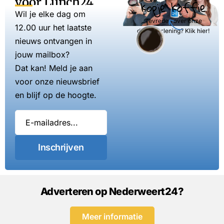
voor Lunch24
kopje koffie
Wil je elke dag om
Tevreden over onze
12.00 uur het laatste
dienstverlening? Klik hier!
nieuws ontvangen in
jouw mailbox?
Dat kan! Meld je aan
voor onze nieuwsbrief
en blijf op de hoogte.
Inschrijven
Adverteren op Nederweert24?
Meer informatie