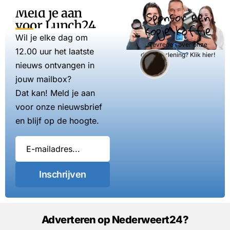
Meld je aan
Sponsor een
voor Lunch24
kopje koffie
Wil je elke dag om
Tevreden over onze
12.00 uur het laatste
dienstverlening? Klik hier!
nieuws ontvangen in
jouw mailbox?
Dat kan! Meld je aan
voor onze nieuwsbrief
en blijf op de hoogte.
Inschrijven
Adverteren op Nederweert24?