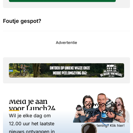
Foutje gespot?
Advertentie
Meld je aan
Sponsor een
voor Lunch24
kopje koffie
Wil je elke dag om
Tevreden over onze
12.00 uur het laatste
dienstverlening? Klik hier!
nieuws ontvangen in