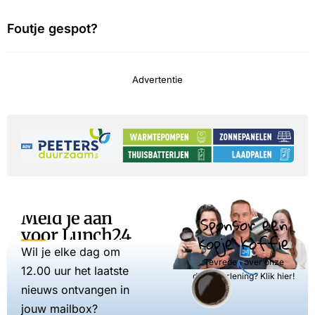
Foutje gespot?
Advertentie
Meld je aan
Sponsor een
voor Lunch24
kopje koffie
Wil je elke dag om
Tevreden over onze
12.00 uur het laatste
dienstverlening? Klik hier!
nieuws ontvangen in
jouw mailbox?