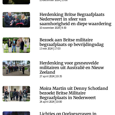
23 december 2024 | 13:00
Herdenking Britse Begraafplaats
Nederweert in sfeer van
saamhorigheid en diepe waardering
10 november 2024 | 9:30
Bezoek aan Britse militaire
begraafplaats op bevrijdingsdag
13 mei 2024 | 17:03
Herdenking voor gesneuvelde
militairen uit Australië en Nieuw
Zeeland
27 april 2024 | 10:35
Moira Martin uit Denny Schotland
bezoekt Britse Militaire
Begraafplaats in Nederweert
24 april 2024 | 10:00
Lichtjes op Oorlogsgraven in