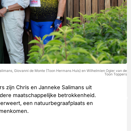
e Salimans, Giovanni de Monte (Toon Hermans Huis) en Wilhelmien Ogier van de
Toon Toppers
 zijn Chris en Janneke Salimans uit
ere maatschappelijke betrokkenheid.
erweert, een natuurbegraafplaats en
samenkomen.