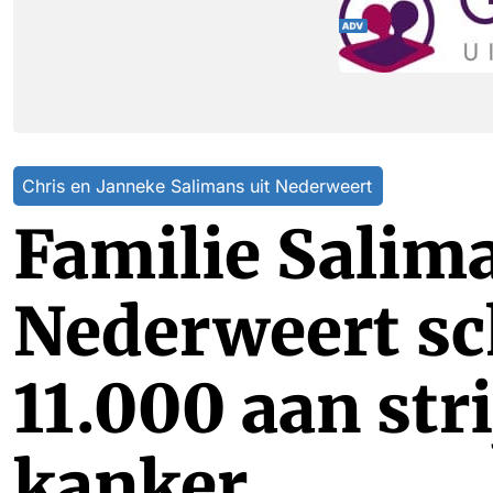
Chris en Janneke Salimans uit Nederweert
Familie Salima
Nederweert sc
11.000 aan str
kanker