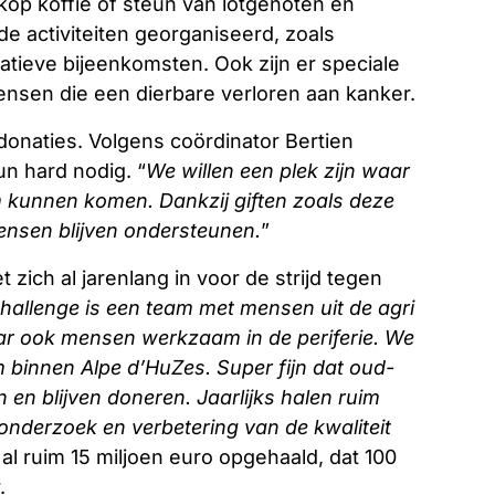
op koffie of steun van lotgenoten en
de activiteiten georganiseerd, zoals
tieve bijeenkomsten. Ook zijn er speciale
sen die een dierbare verloren aan kanker.
 donaties. Volgens coördinator Bertien
n hard nodig. “
We willen een plek zijn waar
kunnen komen. Dankzij giften zoals deze
ensen blijven ondersteunen.
”
 zich al jarenlang in voor de strijd tegen
hallenge is een team met mensen uit de agri
r ook mensen werkzaam in de periferie. We
am binnen Alpe d’HuZes. Super fijn dat oud-
en blijven doneren. Jaarlijks halen ruim
nderzoek en verbetering van de kwaliteit
 al ruim 15 miljoen euro opgehaald, dat 100
.