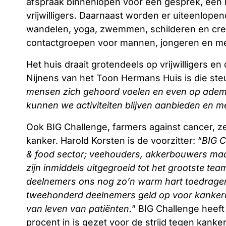
afspraak binnenlopen voor een gesprek, een k
vrijwilligers. Daarnaast worden er uiteenlopen
wandelen, yoga, zwemmen, schilderen en crea
contactgroepen voor mannen, jongeren en men
Het huis draait grotendeels op vrijwilligers en
Nijnens van het Toon Hermans Huis is die steu
mensen zich gehoord voelen en even op adem 
kunnen we activiteiten blijven aanbieden en m
Ook BIG Challenge, farmers against cancer, zet
kanker. Harold Korsten is de voorzitter: “
BIG C
& food sector; veehouders, akkerbouwers maa
zijn inmiddels uitgegroeid tot het grootste te
deelnemers ons nog zo’n warm hart toedragen 
tweehonderd deelnemers geld op voor kankero
van leven van patiënten.
” BIG Challenge heeft
procent in is gezet voor de strijd tegen kanker