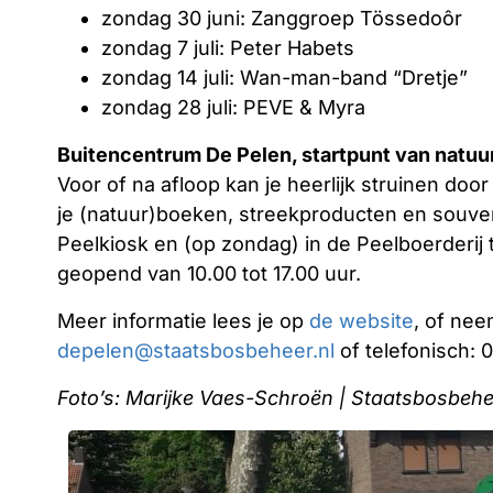
zondag 30 juni: Zanggroep Tössedoôr
zondag 7 juli: Peter Habets
zondag 14 juli: Wan-man-band “Dretje”
zondag 28 juli: PEVE & Myra
Buitencentrum De Pelen, startpunt van natuu
Voor of na afloop kan je heerlijk struinen doo
je (natuur)boeken, streekproducten en souveni
Peelkiosk en (op zondag) in de Peelboerderij 
geopend van 10.00 tot 17.00 uur.
Meer informatie lees je op
de website
, of nee
depelen@staatsbosbeheer.nl
of telefonisch: 
Foto’s: Marijke Vaes-Schroën | Staatsbosbeh