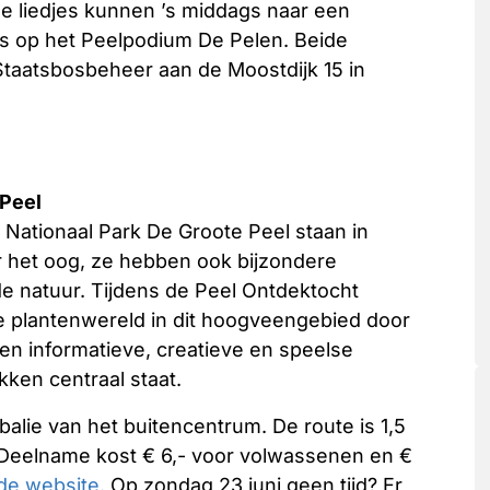
e liedjes kunnen ’s middags naar een
 op het Peelpodium De Pelen. Beide
 Staatsbosbeheer aan de Moostdijk 15 in
 Peel
t Nationaal Park De Groote Peel staan in
oor het oog, ze hebben ook bijzondere
de natuur. Tijdens de Peel Ontdektocht
e plantenwereld in dit hoogveengebied door
 Een informatieve, creatieve en speelse
ken centraal staat.
balie van het buitencentrum. De route is 1,5
ur. Deelname kost € 6,- voor volwassenen en €
de website.
Op zondag 23 juni geen tijd? Er