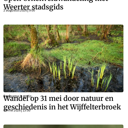
Weerter stadsgids
2 augustus 2026 | 9:00
Deelname is gratis
Wandel op 31 mei door natuur en
geschiedenis in het Wijffelterbroek
19 mei 2026 | 13:00