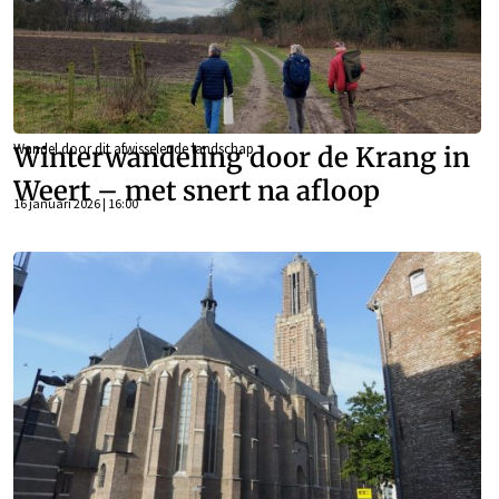
Wandel door dit afwisselende landschap
Winterwandeling door de Krang in
Weert – met snert na afloop
16 januari 2026 | 16:00