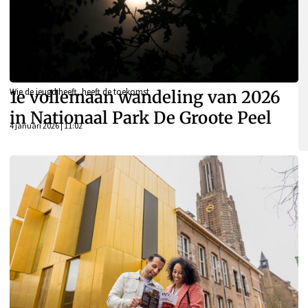
Wie de jeugd heeft, heeft de toekomst
1e vollemaan wandeling van 2026
in Nationaal Park De Groote Peel
4 januari 2026 | 11:02