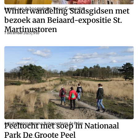
bezoek aan de hooggelegen ‘Beiaard’-expositie
Winterwandeling Stadsgidsen met
bezoek aan Beiaard-expositie St.
Martinustoren
7 december 2025 | 9:03
Activiteitenprogramma Buitencentrum de Pelen
Peeltocht met soep in Nationaal
Park De Groote Peel