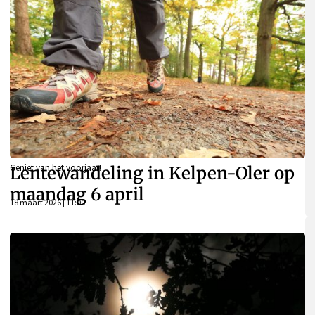
Geniet van het voorjaar!
Lentewandeling in Kelpen-Oler op
maandag 6 april
18 maart 2026 | 11:00