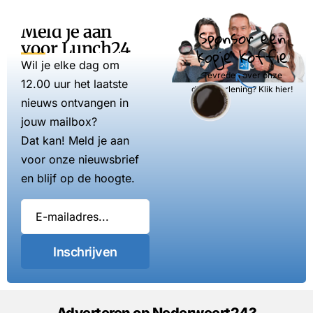
Meld je aan
Sponsor een
voor Lunch24
kopje koffie
Wil je elke dag om
Tevreden over onze
12.00 uur het laatste
dienstverlening? Klik hier!
nieuws ontvangen in
jouw mailbox?
Dat kan! Meld je aan
voor onze nieuwsbrief
en blijf op de hoogte.
Inschrijven