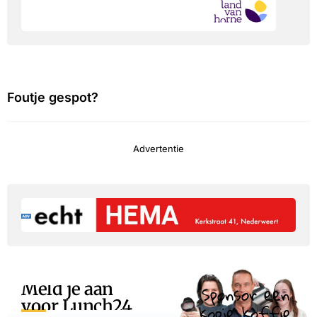
Foutje gespot?
Advertentie
Meld je aan
Sponsor een
voor Lunch24
kopje koffie