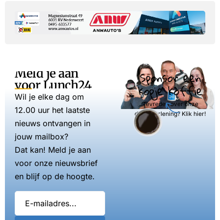
Meld je aan
Sponsor een
voor Lunch24
kopje koffie
Wil je elke dag om
Tevreden over onze
12.00 uur het laatste
dienstverlening? Klik hier!
nieuws ontvangen in
jouw mailbox?
Dat kan! Meld je aan
voor onze nieuwsbrief
en blijf op de hoogte.