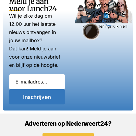
Meld je aan
Sponsor een
voor Lunch24
kopje koffie
Wil je elke dag om
Tevreden over onze
12.00 uur het laatste
dienstverlening? Klik hier!
nieuws ontvangen in
jouw mailbox?
Dat kan! Meld je aan
voor onze nieuwsbrief
en blijf op de hoogte.
Inschrijven
Adverteren op Nederweert24?