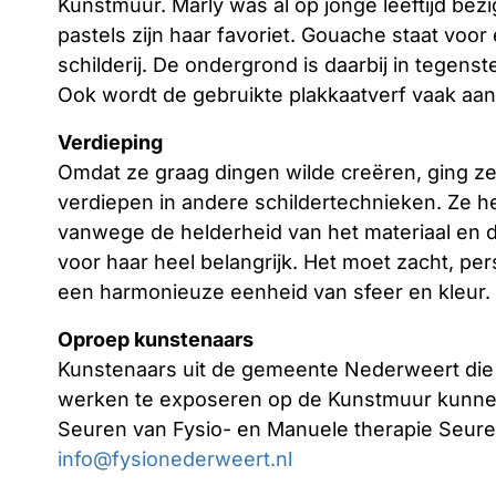
Kunstmuur. Marly was al op jonge leeftijd be
pastels zijn haar favoriet. Gouache staat vo
schilderij. De ondergrond is daarbij in tegenst
Ook wordt de gebruikte plakkaatverf vaak aa
Verdieping
Omdat ze graag dingen wilde creëren, ging z
verdiepen in andere schildertechnieken. Ze h
vanwege de helderheid van het materiaal en de 
voor haar heel belangrijk. Het moet zacht, pers
een harmonieuze eenheid van sfeer en kleur.
Oproep kunstenaars
Kunstenaars uit de gemeente Nederweert die
werken te exposeren op de Kunstmuur kunne
Seuren van Fysio- en Manuele therapie Seure
info@fysionederweert.nl