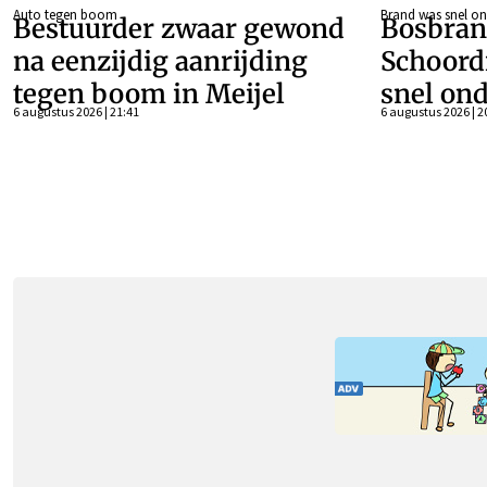
Auto tegen boom
Brand was snel on
Bestuurder zwaar gewond
Bosbran
na eenzijdig aanrijding
Schoord
tegen boom in Meijel
snel ond
6 augustus 2026 | 21:41
6 augustus 2026 | 2