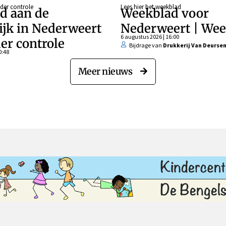
der controle
Lees hier het weekblad
d aan de
Weekblad voor
ijk in Nederweert
Nederweert | Wee
6 augustus 2026 | 16:00
er controle
Bijdrage van
Drukkerij Van Deurse
0:48
Meer nieuws