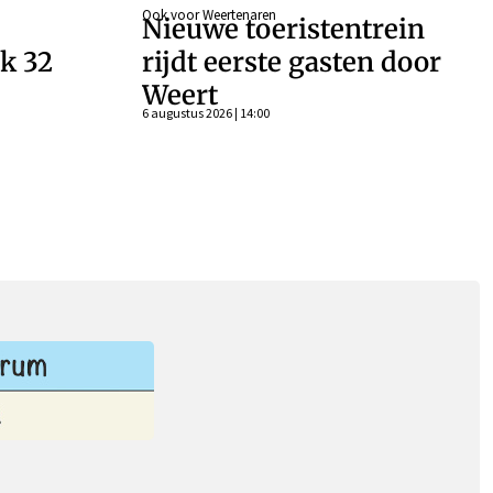
Ook voor Weertenaren
Nieuwe toeristentrein
k 32
rijdt eerste gasten door
Weert
n
6 augustus 2026 | 14:00