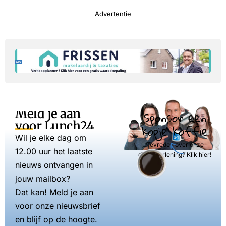
Advertentie
Meld je aan
Sponsor een
voor Lunch24
kopje koffie
Wil je elke dag om
Tevreden over onze
12.00 uur het laatste
dienstverlening? Klik hier!
nieuws ontvangen in
jouw mailbox?
Dat kan! Meld je aan
voor onze nieuwsbrief
en blijf op de hoogte.