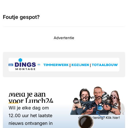
Foutje gespot?
Advertentie
Meld je aan
Sponsor een
voor Lunch24
kopje koffie
Wil je elke dag om
Tevreden over onze
12.00 uur het laatste
dienstverlening? Klik hier!
nieuws ontvangen in