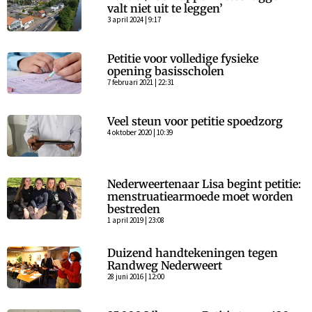
valt niet uit te leggen’
3 april 2024 | 9:17
Petitie voor volledige fysieke
opening basisscholen
7 februari 2021 | 22:31
Veel steun voor petitie spoedzorg
4 oktober 2020 | 10:39
Nederweertenaar Lisa begint petitie:
menstruatiearmoede moet worden
bestreden
1 april 2019 | 23:08
Duizend handtekeningen tegen
Randweg Nederweert
28 juni 2016 | 12:00