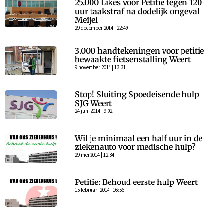
25.000 Likes voor Petitie tegen 120
uur taakstraf na dodelijk ongeval
Meijel
29 december 2014 | 22:49
3.000 handtekeningen voor petitie
bewaakte fietsenstalling Weert
9 november 2014 | 13:31
Stop! Sluiting Spoedeisende hulp
SJG Weert
24 juni 2014 | 9:02
Wil je minimaal een half uur in de
ziekenauto voor medische hulp?
29 mei 2014 | 12:34
Petitie: Behoud eerste hulp Weert
15 februari 2014 | 16:56