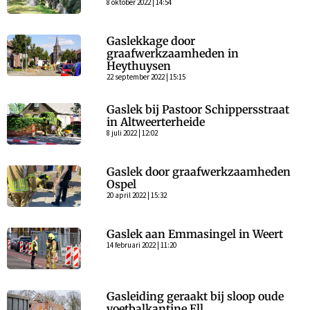
8 oktober 2022 | 14:54
Gaslekkage door
graafwerkzaamheden in
Heythuysen
22 september 2022 | 15:15
Gaslek bij Pastoor Schippersstraat
in Altweerterheide
8 juli 2022 | 12:02
Gaslek door graafwerkzaamheden
Ospel
20 april 2022 | 15:32
Gaslek aan Emmasingel in Weert
14 februari 2022 | 11:20
Gasleiding geraakt bij sloop oude
voetbalkantine Ell