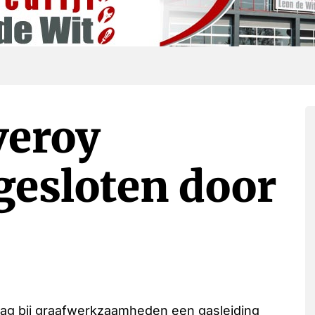
veroy
fgesloten door
dag bij graafwerkzaamheden een gasleiding