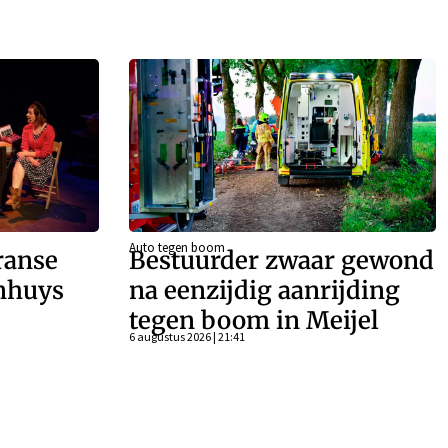
Auto tegen boom
ranse
Bestuurder zwaar gewond
enhuys
na eenzijdig aanrijding
tegen boom in Meijel
6 augustus 2026 | 21:41