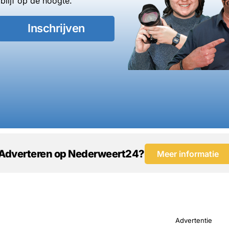
blijf op de hoogte.
T
Inschrijven
Adverteren op Nederweert24?
Meer informatie
Advertentie