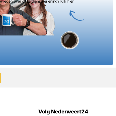
evreden over onze dienstverlening? Klik hier!
Volg Nederweert24