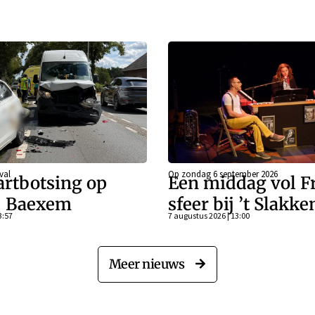
val
Op zondag 6 september 2026
artbotsing op
Een middag vol F
j Baexem
sfeer bij ’t Slakk
3:57
7 augustus 2026 | 13:00
Meer nieuws