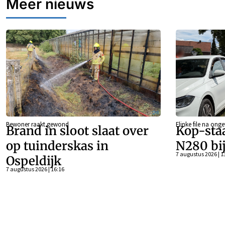
Meer nieuws
Bewoner raakt gewond
Flinke file na onge
Brand in sloot slaat over
Kop-sta
op tuinderskas in
N280 bi
7 augustus 2026 | 1
Ospeldijk
7 augustus 2026 | 16:16