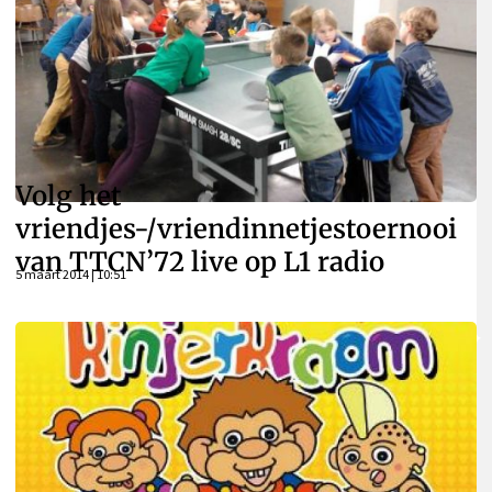
Volg het
vriendjes-/vriendinnetjestoernooi
van TTCN’72 live op L1 radio
5 maart 2014 | 10:51