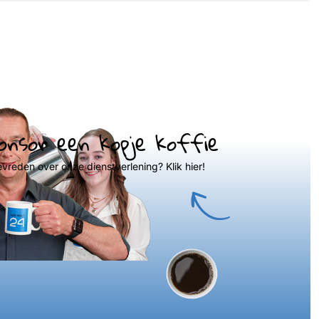
onsor een kopje koffie
evreden over onze dienstverlening? Klik hier!