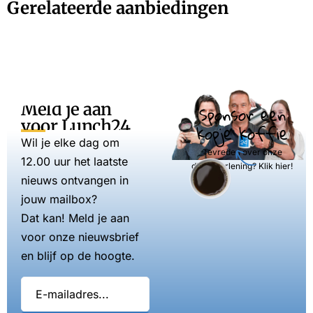
Gerelateerde aanbiedingen
Meld je aan
Sponsor een
voor Lunch24
kopje koffie
Wil je elke dag om
Tevreden over onze
12.00 uur het laatste
dienstverlening? Klik hier!
nieuws ontvangen in
jouw mailbox?
Dat kan! Meld je aan
voor onze nieuwsbrief
en blijf op de hoogte.