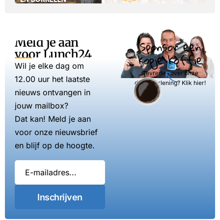
Meld je aan
Sponsor een
voor Lunch24
kopje koffie
Wil je elke dag om
Tevreden over onze
12.00 uur het laatste
dienstverlening? Klik hier!
nieuws ontvangen in
jouw mailbox?
Dat kan! Meld je aan
voor onze nieuwsbrief
en blijf op de hoogte.
Inschrijven