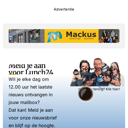
Advertentie
Meld je aan
Sponsor een
voor Lunch24
kopje koffie
Wil je elke dag om
Tevreden over onze
12.00 uur het laatste
dienstverlening? Klik hier!
nieuws ontvangen in
jouw mailbox?
Dat kan! Meld je aan
voor onze nieuwsbrief
en blijf op de hoogte.