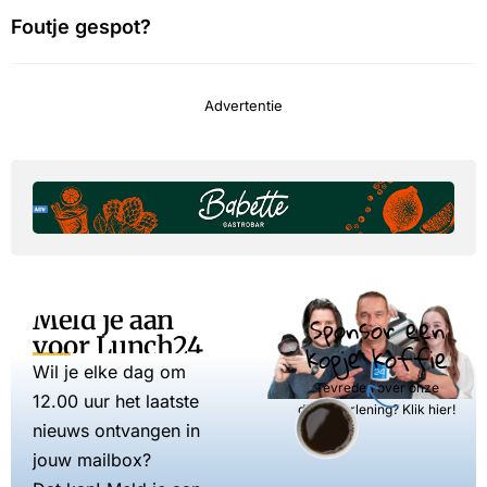
Foutje gespot?
Advertentie
Meld je aan
Sponsor een
voor Lunch24
kopje koffie
Wil je elke dag om
Tevreden over onze
12.00 uur het laatste
dienstverlening? Klik hier!
nieuws ontvangen in
jouw mailbox?