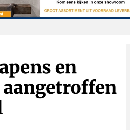
wapens en
aangetroffen
l