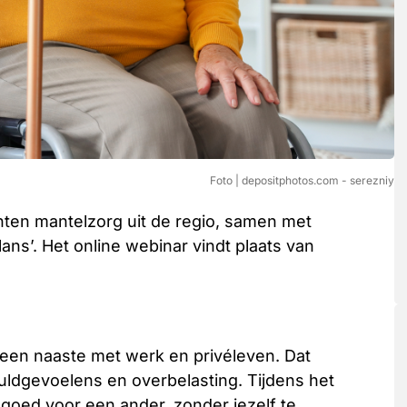
Foto | depositphotos.com - serezniy
nten mantelzorg uit de regio, samen met
ns’. Het online webinar vindt plaats van
een naaste met werk en privéleven. Dat
uldgevoelens en overbelasting. Tijdens het
e goed voor een ander, zonder jezelf te