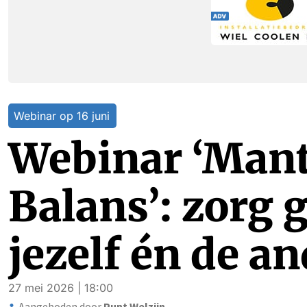
Webinar op 16 juni
Webinar ‘Mant
Balans’: zorg 
jezelf én de a
27 mei 2026 | 18:00
Aangeboden door
Punt Welzijn