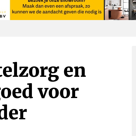
elzorg en
goed voor
nder