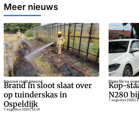
Meer nieuws
Bewoner raakt gewond
Flinke file na onge
Brand in sloot slaat over
Kop-sta
op tuinderskas in
N280 bi
7 augustus 2026 | 1
Ospeldijk
7 augustus 2026 | 16:16