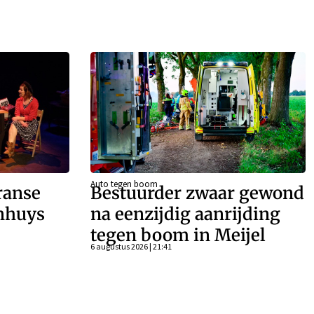
Auto tegen boom
ranse
Bestuurder zwaar gewond
enhuys
na eenzijdig aanrijding
tegen boom in Meijel
6 augustus 2026 | 21:41