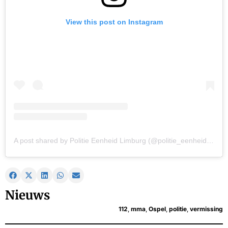
View this post on Instagram
A post shared by Politie Eenheid Limburg (@politie_eenheid_limburg)
Nieuws
112
,
mma
,
Ospel
,
politie
,
vermissing