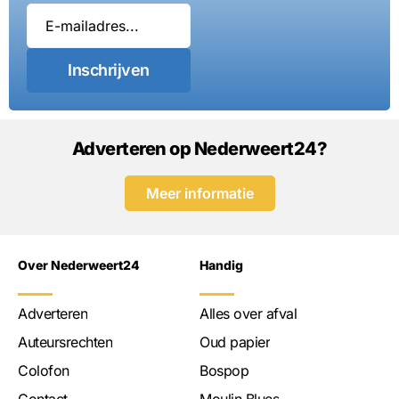
Inschrijven
Adverteren op Nederweert24?
Meer informatie
Over Nederweert24
Handig
Adverteren
Alles over afval
Auteursrechten
Oud papier
Colofon
Bospop
Contact
Moulin Blues