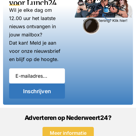
voor Lunch24
kopje koffie
Wil je elke dag om
Tevreden over onze
12.00 uur het laatste
dienstverlening? Klik hier!
nieuws ontvangen in
jouw mailbox?
Dat kan! Meld je aan
voor onze nieuwsbrief
en blijf op de hoogte.
Inschrijven
Adverteren op Nederweert24?
Meer informatie