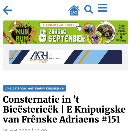
Elke zaterdag een nieuw knipuigske
Consternatie in ’t
Bieësterieëk | E Knipuigske
van Frênske Adriaens #151