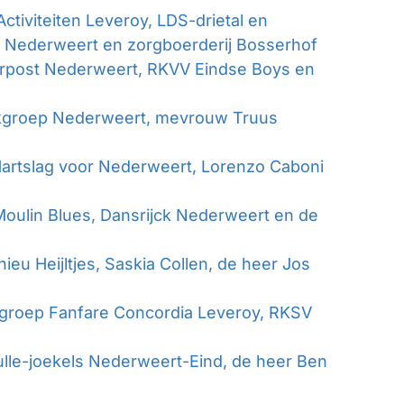
tiviteiten Leveroy, LDS-drietal en
s Nederweert en zorgboerderij Bosserhof
post Nederweert, RKVV Eindse Boys en
kgroep Nederweert, mevrouw Truus
artslag voor Nederweert, Lorenzo Caboni
oulin Blues, Dansrijck Nederweert en de
u Heijltjes, Saskia Collen, de heer Jos
roep Fanfare Concordia Leveroy, RKSV
lle-joekels Nederweert-Eind, de heer Ben