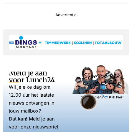
Advertentie
Meld je aan
Sponsor een
voor Lunch24
kopje koffie
Wil je elke dag om
Tevreden over onze
12.00 uur het laatste
dienstverlening? Klik hier!
nieuws ontvangen in
jouw mailbox?
Dat kan! Meld je aan
voor onze nieuwsbrief