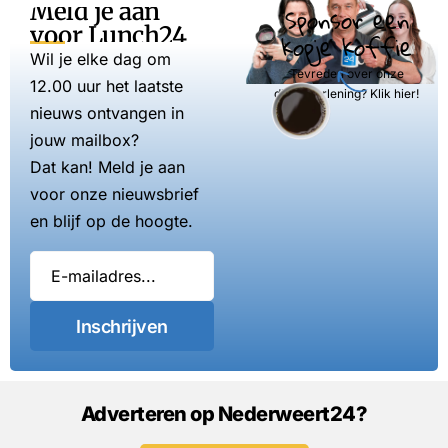
Meld je aan
Sponsor een
voor Lunch24
kopje koffie
Wil je elke dag om
Tevreden over onze
12.00 uur het laatste
dienstverlening? Klik hier!
nieuws ontvangen in
jouw mailbox?
Dat kan! Meld je aan
voor onze nieuwsbrief
en blijf op de hoogte.
Inschrijven
Adverteren op Nederweert24?