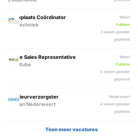
Werkplaats Coördinator
Weert
Tal Techniek
Fulltime
3 weken geleden
geplaatst
Inside Sales Representative
Weert
Multitube
Fulltime
4 weken geleden
geplaatst
Interieurverzorgster
Nederweert
2Clean Nederweert
4 weken geleden
geplaatst
Toon meer vacatures