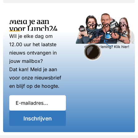
Meld je aan
Sponsor een
voor Lunch24
kopje koffie
Wil je elke dag om
Tevreden over onze
12.00 uur het laatste
dienstverlening? Klik hier!
nieuws ontvangen in
jouw mailbox?
Dat kan! Meld je aan
voor onze nieuwsbrief
en blijf op de hoogte.
Inschrijven