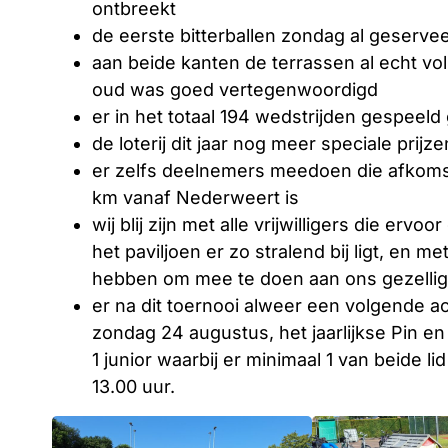
ontbreekt
de eerste bitterballen zondag al geserv
aan beide kanten de terrassen al echt vo
oud was goed vertegenwoordigd
er in het totaal 194 wedstrijden gespeel
de loterij dit jaar nog meer speciale prijz
er zelfs deelnemers meedoen die afkomstig
km vanaf Nederweert is
wij blij zijn met alle vrijwilligers die er
het paviljoen er zo stralend bij ligt, en 
hebben om mee te doen aan ons gezellig
er na dit toernooi alweer een volgende ac
zondag 24 augustus, het jaarlijkse Pin e
1 junior waarbij er minimaal 1 van beide li
13.00 uur.