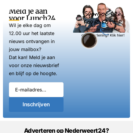
Meld je aan
Sponsor een
voor Lunch24
kopje koffie
Wil je elke dag om
Tevreden over onze
12.00 uur het laatste
dienstverlening? Klik hier!
nieuws ontvangen in
jouw mailbox?
Dat kan! Meld je aan
voor onze nieuwsbrief
en blijf op de hoogte.
Inschrijven
Adverteren op Nederweert24?