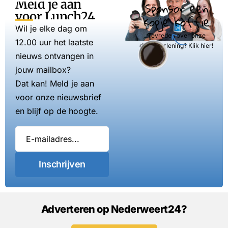
Meld je aan
Sponsor een
voor Lunch24
kopje koffie
Wil je elke dag om
Tevreden over onze
12.00 uur het laatste
dienstverlening? Klik hier!
nieuws ontvangen in
jouw mailbox?
Dat kan! Meld je aan
voor onze nieuwsbrief
en blijf op de hoogte.
Inschrijven
Adverteren op Nederweert24?