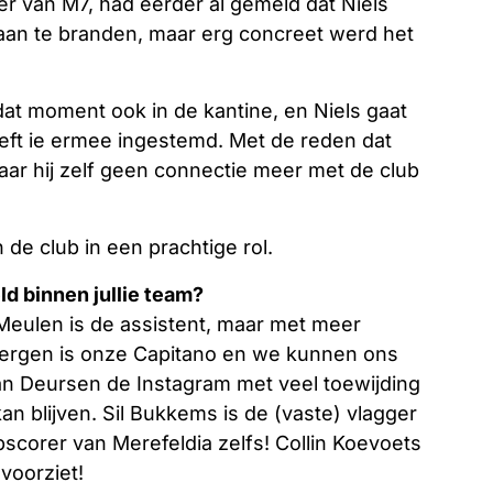
er van M7, had eerder al gemeld dat Niels
 aan te branden, maar erg concreet werd het
dat moment ook in de kantine, en Niels gaat
eeft ie ermee ingestemd. Met de reden dat
aar hij zelf geen connectie meer met de club
n de club in een prachtige rol.
ld binnen jullie team?
 Meulen is de assistent, maar met meer
mbergen is onze Capitano en we kunnen ons
an Deursen de Instagram met veel toewijding
an blijven. Sil Bukkems is de (vaste) vlagger
corer van Merefeldia zelfs! Collin Koevoets
voorziet!