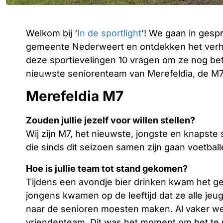
Welkom bij ‘
In de sportlight
’! We gaan in gesp
gemeente Nederweert en ontdekken het verhaa
deze sportievelingen 10 vragen om ze nog bet
nieuwste seniorenteam van Merefeldia, de M7
Merefeldia M7
Zouden jullie jezelf voor willen stellen?
Wij zijn M7, het nieuwste, jongste en knapst
die sinds dit seizoen samen zijn gaan voetbal
Hoe is jullie team tot stand gekomen?
Tijdens een avondje bier drinken kwam het ges
jongens kwamen op de leeftijd dat ze alle jeu
naar de senioren moesten maken. Al vaker we
vriendenteam. Dit was het moment om het te