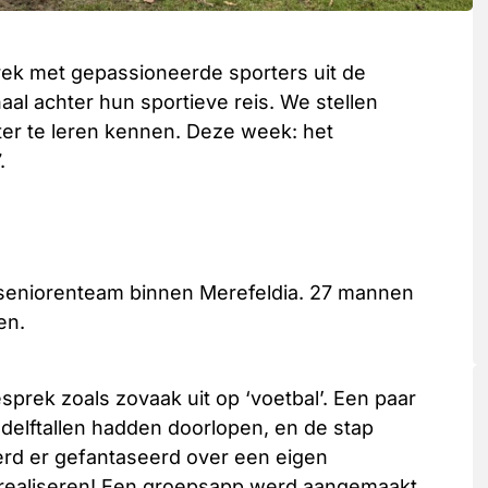
rek met gepassioneerde sporters uit de
l achter hun sportieve reis. We stellen
er te leren kennen. Deze week: het
.
e seniorenteam binnen Merefeldia. 27 mannen
len.
prek zoals zovaak uit op ‘voetbal’. Een paar
gdelftallen hadden doorlopen, en de stap
rd er gefantaseerd over een eigen
 realiseren! Een groepsapp werd aangemaakt