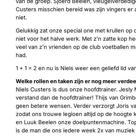
van de groep. Sjoerd Beelen, vleugelverdedig
Custers misschien bereid was zijn vingers er
niet.
Gelukkig zat onze special one met krullen op 
niet voor het halve werk. Met z’n zatte kop h
veel van z’n vrienden op de club voetballen m
had.
1 + 1 = 2 en nu is Niels weer een geliefd lid va
Welke rollen en taken zijn er nog meer verdee
Niels Custers is dus onze hoofdtrainer. Jesly
verstand dan de hoofdtrainer! Thijs van Gri
geen betere wensen. Verder verzorgt Joris v
zodat ons trouwe legioen altijd op de hoogte k
en Luuk Beelen onze doelpuntenmachine. Tops
is de man die ons iedere week 2x van muziek 