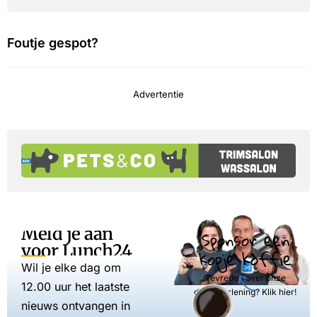
Foutje gespot?
Advertentie
Meld je aan
Sponsor een
voor Lunch24
kopje koffie
Wil je elke dag om
Tevreden over onze
12.00 uur het laatste
dienstverlening? Klik hier!
nieuws ontvangen in