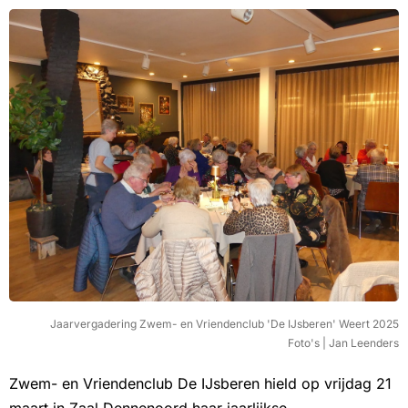
Jaarvergadering Zwem- en Vriendenclub 'De IJsberen' Weert 2025
Foto's | Jan Leenders
Zwem- en Vriendenclub De IJsberen hield op vrijdag 21
maart in Zaal Dennenoord haar jaarlijkse