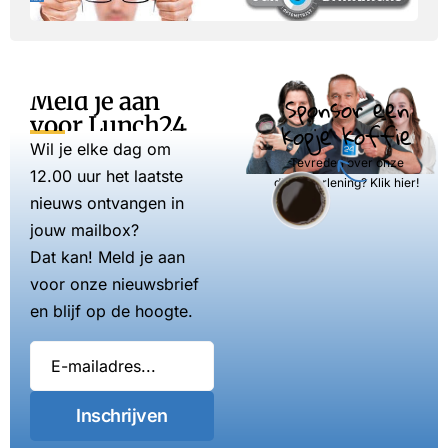
Meld je aan
Sponsor een
voor Lunch24
kopje koffie
Wil je elke dag om
Tevreden over onze
12.00 uur het laatste
dienstverlening? Klik hier!
nieuws ontvangen in
jouw mailbox?
Dat kan! Meld je aan
voor onze nieuwsbrief
en blijf op de hoogte.
Inschrijven