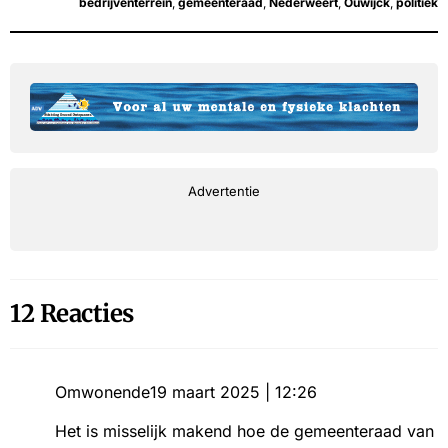
bedrijventerrein
,
gemeenteraad
,
Nederweert
,
Ouwijck
,
politiek
Advertentie
12 Reacties
Omwonende
19 maart 2025 | 12:26
Het is misselijk makend hoe de gemeenteraad van