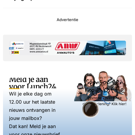
Advertentie
Meld je aan
Sponsor een
voor Lunch24
kopje koffie
Wil je elke dag om
Tevreden over onze
12.00 uur het laatste
dienstverlening? Klik hier!
nieuws ontvangen in
jouw mailbox?
Dat kan! Meld je aan
voor onze nieuwsbrief