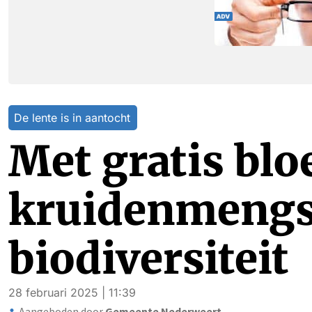
De lente is in aantocht
Met gratis bl
kruidenmengs
biodiversiteit
28 februari 2025 | 11:39
Aangeboden door
Gemeente Nederweert