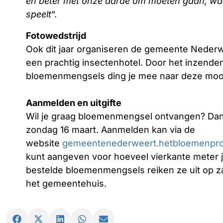
en beter met onze aarde om moeten gaan, waar
speelt
“.
Fotowedstrijd
Ook dit jaar organiseren de gemeente Nederwee
een prachtig insectenhotel. Door het inzende
bloemenmengsels ding je mee naar deze mooie p
Aanmelden en uitgifte
Wil je graag bloemenmengsel ontvangen? Dan 
zondag 16 maart. Aanmelden kan via de
website
gemeentenederweert.hetbloemenproj
kunt aangeven voor hoeveel vierkante meter
bestelde bloemenmengsels reiken ze uit op za
het gemeentehuis.