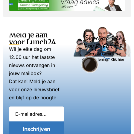
Meld je aan
Sponsor een
voor Lunch24
kopje koffie
Wil je elke dag om
Tevreden over onze
12.00 uur het laatste
dienstverlening? Klik hier!
nieuws ontvangen in
jouw mailbox?
Dat kan! Meld je aan
voor onze nieuwsbrief
en blijf op de hoogte.
Inschrijven