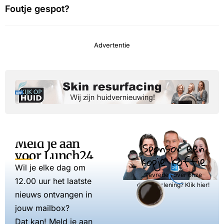
Foutje gespot?
Advertentie
Meld je aan
Sponsor een
voor Lunch24
kopje koffie
Wil je elke dag om
Tevreden over onze
12.00 uur het laatste
dienstverlening? Klik hier!
nieuws ontvangen in
jouw mailbox?
Dat kan! Meld je aan